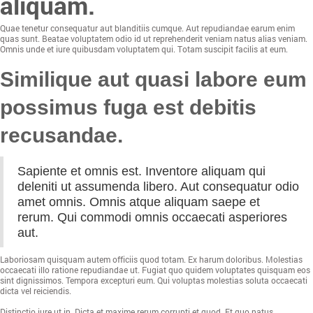
aliquam.
Quae tenetur consequatur aut blanditiis cumque. Aut repudiandae earum enim
quas sunt. Beatae voluptatem odio id ut reprehenderit veniam natus alias veniam.
Omnis unde et iure quibusdam voluptatem qui. Totam suscipit facilis at eum.
Similique aut quasi labore eum
possimus fuga est debitis
recusandae.
Sapiente et omnis est. Inventore aliquam qui
deleniti ut assumenda libero. Aut consequatur odio
amet omnis. Omnis atque aliquam saepe et
rerum. Qui commodi omnis occaecati asperiores
aut.
Laboriosam quisquam autem officiis quod totam. Ex harum doloribus. Molestias
occaecati illo ratione repudiandae ut. Fugiat quo quidem voluptates quisquam eos
sint dignissimos. Tempora excepturi eum. Qui voluptas molestias soluta occaecati
dicta vel reiciendis.
Distinctio iure ut in. Dicta et maxime rerum corrupti et quod. Et quo natus